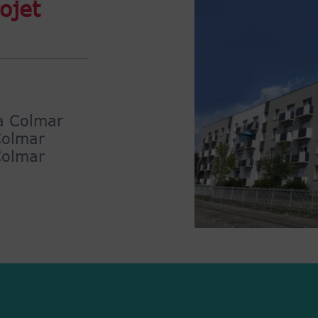
ojet
à Colmar
Colmar
Colmar