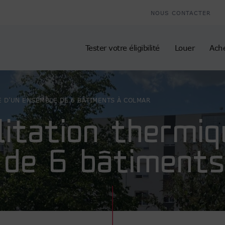
NOUS CONTACTER
Tester votre éligibilité
Louer
Ach
E D’UN ENSEMBLE DE 6 BÂTIMENTS À COLMAR
litation thermiq
 de 6 bâtiments