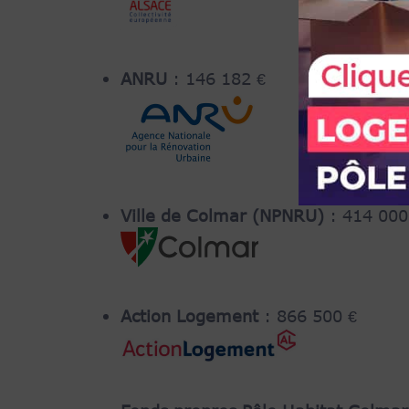
ANRU
: 146 182 €
Ville de Colmar (NPNRU)
: 414 000
Action Logement
: 866 500 €