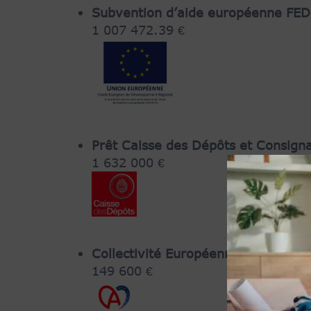
Subvention d’aide européenne FE
1 007 472.39 €
Prêt Caisse des Dépôts et Consign
1 632 000 €
Collectivité Européenne d’Alsace
:
149 600 €