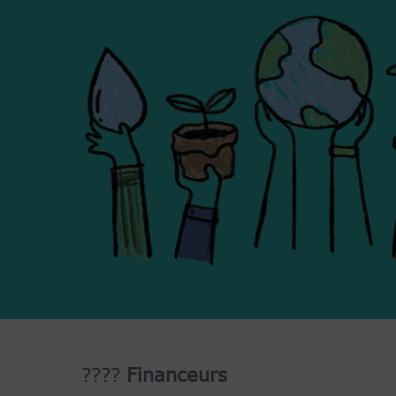
????
Financeurs