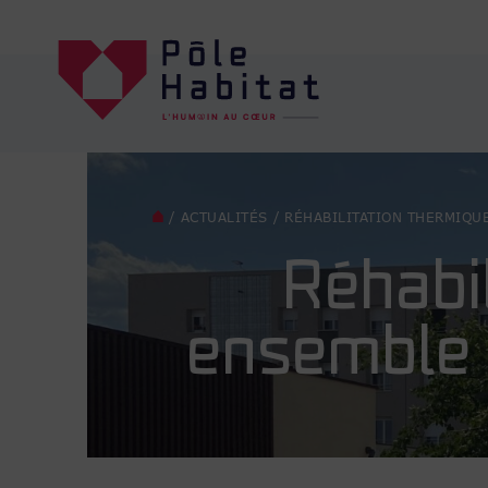
/
ACTUALITÉS
/
RÉHABILITATION THERMIQU
Réhabi
ensemble