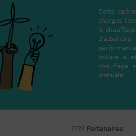
Cette opéra
charges lié
le chauffage
d’atteindr
performant
toiture a é
chauffage 
installée.
????
Partenaires