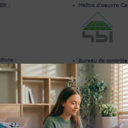
DER
:
Maître d’oeuvre C
ations
:
Bureau de contrôl
Architecte Hêtre Ar