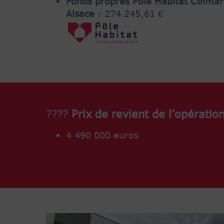
Fonds propres Pôle Habitat Colmar
Alsace
: 274 245,61 €
????
Prix de revient de l’opératio
4 490 000 euros