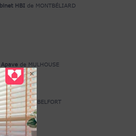
abinet HBI
de MONTBÉLIARD
e Apave
de MULHOUSE
chitecture
de BELFORT