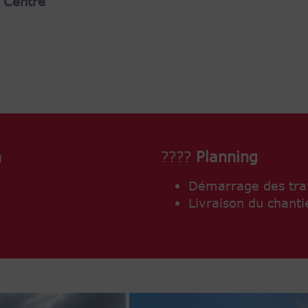
 Centre
n
????
Planning
Démarrage des tra
Livraison du chanti