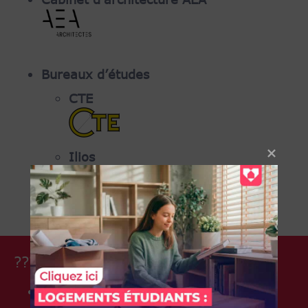
Bureaux d’études
CTE
Ilios
????
Coût de revient du projet
14 762 483 euros