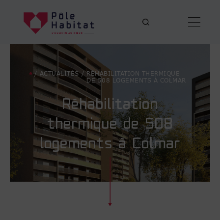
/
ACTUALITÉS
/
RÉHABILITATION THERMIQUE
DE 508 LOGEMENTS À COLMAR
Réhabilitation
thermique de 508
logements à Colmar