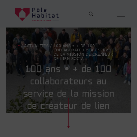
/
ACTUALITÉS
/
100 ANS • + DE 100
COLLABORATEURS AU SERVICE
DE LA MISSION DE CRÉATEUR
DE LIEN SOCIAL
100 ans • + de 100
collaborateurs au
service de la mission
de créateur de lien
social