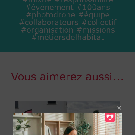
#évènement #100ans
#photodrone #équipe
#collaborateurs #collectif
#organisation #missions
#métiersdelhabitat
Vous aimerez aussi...