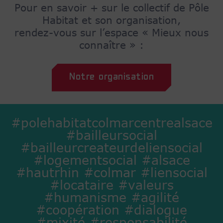
Pour en savoir + sur le collectif de Pôle
Habitat et son organisation,
rendez-vous sur l’espace « Mieux nous
connaître » :
Notre organisation
#polehabitatcolmarcentrealsace
#bailleursocial
#bailleurcreateurdeliensocial
#logementsocial #alsace
#hautrhin #colmar #liensocial
#locataire #valeurs
#humanisme #agilité
#coopération #dialogue
#mixité #responsabilité